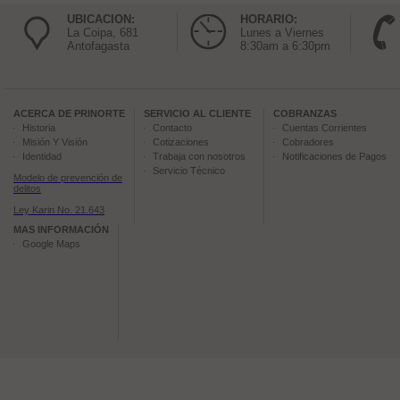
UBICACION:
HORARIO:
La Coipa, 681
Lunes a Viernes
Antofagasta
8:30am a 6:30pm
ACERCA DE
PRINORTE
SERVICIO AL CLIENTE
COBRANZAS
Historia
Contacto
Cuentas Corrientes
Misión Y Visión
Cotizaciones
Cobradores
Identidad
Trabaja con nosotros
Notificaciones de Pagos
Servicio Técnico
Modelo de prevención de
delitos
Ley Karin No. 21.643
MAS INFORMACIÓN
Google Maps