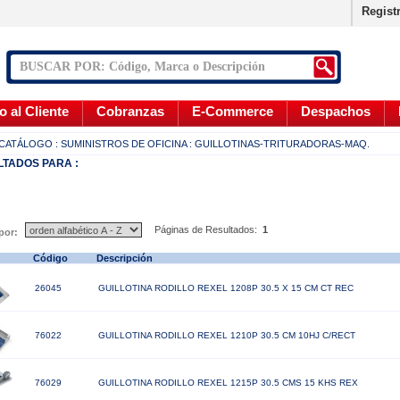
Regist
o al Cliente
Cobranzas
E-Commerce
Despachos
CATÁLOGO
: SUMINISTROS DE OFICINA
: GUILLOTINAS-TRITURADORAS-MAQ.
LTADOS
PARA :
Páginas de Resultados:
1
 por:
Código
Descripción
26045
GUILLOTINA RODILLO REXEL 1208P 30.5 X 15 CM CT REC
76022
GUILLOTINA RODILLO REXEL 1210P 30.5 CM 10HJ C/RECT
76029
GUILLOTINA RODILLO REXEL 1215P 30.5 CMS 15 KHS REX