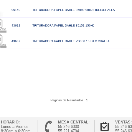
95150
TRITURADORA PAPEL DAHLE 35090 90HJ FIDER/CHALLA
43612
TRITURADORA PAPEL DAHLE 35151 150HJ
43607
TRITURADORA PAPEL DAHLE PS380 15 HJ.C.CHALLA
Páginas de Resultados:
1
HORARIO:
MESA CENTRAL:
VENTAS:
Lunes a Viernes
55 246 6300
55 246 6
8:30am a 6:30pm
55 221 4794
55 246 6