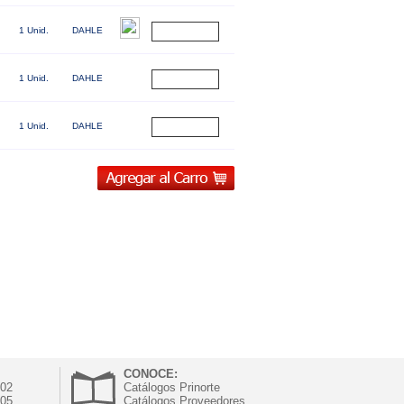
1 Unid.
DAHLE
1 Unid.
DAHLE
1 Unid.
DAHLE
CONOCE:
302
Catálogos Prinorte
305
Catálogos Proveedores