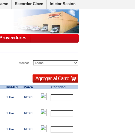
rarse
Recordar Clave
Iniciar Sesión
Proveedores
Marca:
Un/Med
Marca
Cantidad
1 Unid.
REXEL
1 Unid.
REXEL
1 Unid.
REXEL