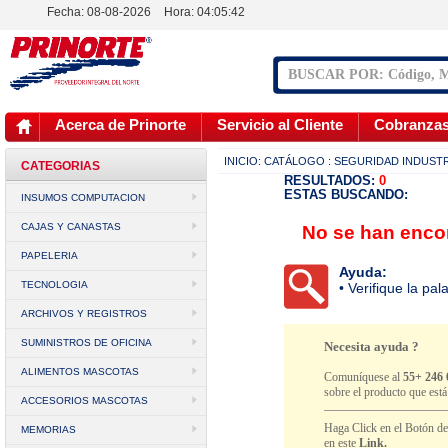
Fecha: 08-08-2026
Hora:
04:05:42
Acerca de Prinorte
Servicio al Cliente
Cobranza
INICIO:
CATÁLOGO
: SEGURIDAD INDUST
CATEGORIAS
RESULTADOS:
0
ESTAS BUSCANDO:
INSUMOS COMPUTACION
CAJAS Y CANASTAS
No se han encon
PAPELERIA
Ayuda:
TECNOLOGIA
• Verifique la pa
ARCHIVOS Y REGISTROS
SUMINISTROS DE OFICINA
Necesita ayuda ?
ALIMENTOS MASCOTAS
Comuníquese al
55+ 246 
sobre el producto que est
ACCESORIOS MASCOTAS
Haga Click en el Botón d
MEMORIAS
en este
Link.