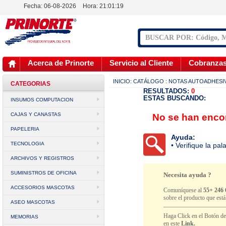
Fecha: 06-08-2026
Hora:
21:01:19
Acerca de Prinorte
Servicio al Cliente
Cobranza
INICIO:
CATÁLOGO
: NOTAS AUTOADHESI
CATEGORIAS
RESULTADOS:
0
ESTAS BUSCANDO:
INSUMOS COMPUTACION
CAJAS Y CANASTAS
No se han encon
PAPELERIA
Ayuda:
TECNOLOGIA
• Verifique la pa
ARCHIVOS Y REGISTROS
SUMINISTROS DE OFICINA
Necesita ayuda ?
ACCESORIOS MASCOTAS
Comuníquese al
55+ 246 
sobre el producto que est
ASEO MASCOTAS
Haga Click en el Botón d
MEMORIAS
en este
Link.