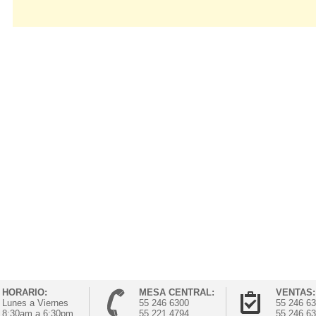
HORARIO:
MESA CENTRAL:
VENTAS:
Lunes a Viernes
55 246 6300
55 246 6
8:30am a 6:30pm
55 221 4794
55 246 6