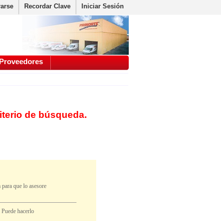
rarse
Recordar Clave
Iniciar Sesión
Proveedores
iterio de búsqueda.
 para que lo asesore
. Puede hacerlo