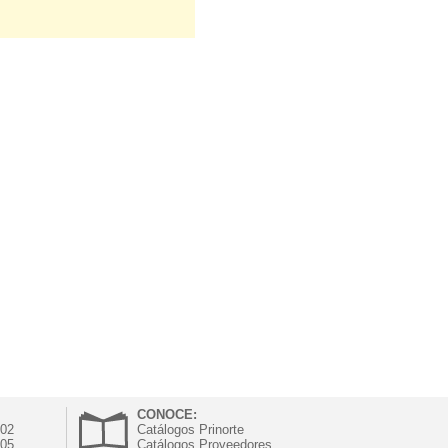
CONOCE:
302
Catálogos Prinorte
305
Catálogos Proveedores