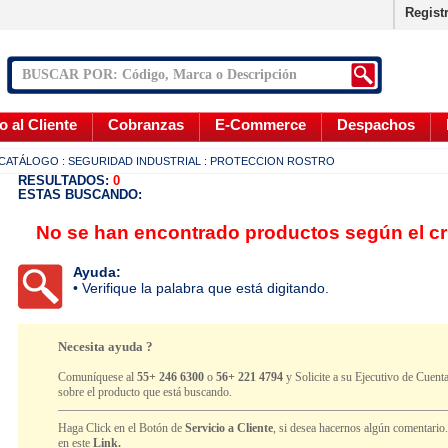
Regist
o al Cliente
Cobranzas
E-Commerce
Despachos
CATÁLOGO
: SEGURIDAD INDUSTRIAL
: PROTECCION ROSTRO
RESULTADOS:
0
ESTAS BUSCANDO:
No se han encontrado productos según el cr
Ayuda:
• Verifique la palabra que está digitando.
Necesita ayuda ?
Comuníquese al
55+ 246 6300
o
56+ 221 4794
y Solicite a su Ejecutivo de Cuenta
sobre el producto que está buscando.
Haga Click en el Botón de
Servicio a Cliente
, si desea hacernos algún comentario
en este
Link.