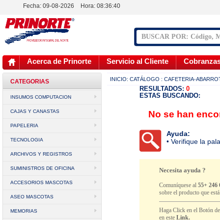
Fecha: 09-08-2026
Hora:
08:36:40
Acerca de Prinorte
Servicio al Cliente
Cobranza
INICIO:
CATÁLOGO
: CAFETERIA-ABARRO
CATEGORIAS
RESULTADOS:
0
ESTAS BUSCANDO:
INSUMOS COMPUTACION
CAJAS Y CANASTAS
No se han encon
PAPELERIA
Ayuda:
TECNOLOGIA
• Verifique la pa
ARCHIVOS Y REGISTROS
SUMINISTROS DE OFICINA
Necesita ayuda ?
ACCESORIOS MASCOTAS
Comuníquese al
55+ 246 
sobre el producto que est
ASEO MASCOTAS
Haga Click en el Botón d
MEMORIAS
en este
Link.