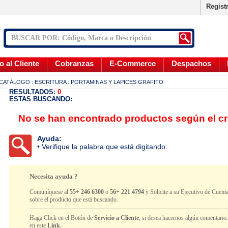
Regist
o al Cliente
Cobranzas
E-Commerce
Despachos
CATÁLOGO
: ESCRITURA
: PORTAMINAS Y LAPICES GRAFITO
RESULTADOS:
0
ESTAS BUSCANDO:
No se han encontrado productos según el cr
Ayuda:
• Verifique la palabra que está digitando.
Necesita ayuda ?
Comuníquese al
55+ 246 6300
o
56+ 221 4794
y Solicite a su Ejecutivo de Cuenta
sobre el producto que está buscando.
Haga Click en el Botón de
Servicio a Cliente
, si desea hacernos algún comentario
en este
Link.