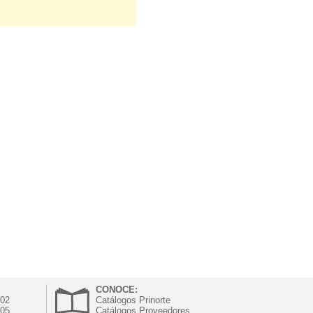
CONOCE:
302
Catálogos Prinorte
305
Catálogos Proveedores