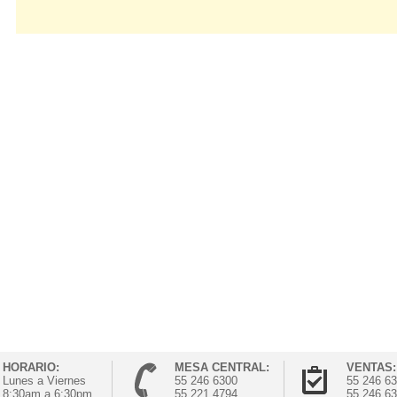
HORARIO:
MESA CENTRAL:
VENTAS:
Lunes a Viernes
55 246 6300
55 246 6
8:30am a 6:30pm
55 221 4794
55 246 6