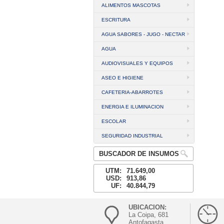
ALIMENTOS MASCOTAS
ESCRITURA
AGUA SABORES - JUGO - NECTAR
AGUA
AUDIOVISUALES Y EQUIPOS
ASEO E HIGIENE
CAFETERIA-ABARROTES
ENERGIA E ILUMINACION
ESCOLAR
SEGURIDAD INDUSTRIAL
BUSCADOR DE INSUMOS
UTM:
71.649,00
USD:
913,86
UF:
40.844,79
UBICACION:
La Coipa, 681
Antofagasta