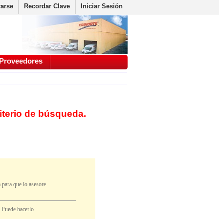
rarse
Recordar Clave
Iniciar Sesión
Proveedores
iterio de búsqueda.
 para que lo asesore
. Puede hacerlo