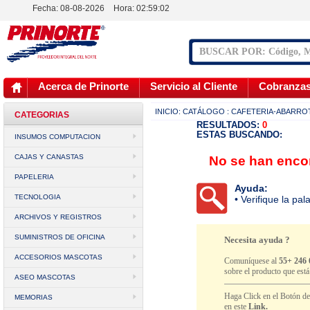
Fecha: 08-08-2026
Hora:
02:59:02
Acerca de Prinorte
Servicio al Cliente
Cobranza
INICIO:
CATÁLOGO
: CAFETERIA-ABARRO
CATEGORIAS
RESULTADOS:
0
ESTAS BUSCANDO:
INSUMOS COMPUTACION
CAJAS Y CANASTAS
No se han encon
PAPELERIA
Ayuda:
TECNOLOGIA
• Verifique la pa
ARCHIVOS Y REGISTROS
SUMINISTROS DE OFICINA
Necesita ayuda ?
ACCESORIOS MASCOTAS
Comuníquese al
55+ 246 
sobre el producto que est
ASEO MASCOTAS
Haga Click en el Botón d
MEMORIAS
en este
Link.