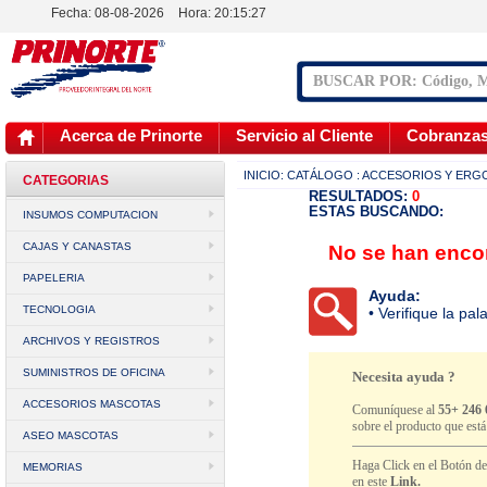
Fecha: 08-08-2026
Hora:
20:15:27
Acerca de Prinorte
Servicio al Cliente
Cobranza
INICIO:
CATÁLOGO
: ACCESORIOS Y ER
CATEGORIAS
RESULTADOS:
0
ESTAS BUSCANDO:
INSUMOS COMPUTACION
CAJAS Y CANASTAS
No se han encon
PAPELERIA
Ayuda:
TECNOLOGIA
• Verifique la pa
ARCHIVOS Y REGISTROS
SUMINISTROS DE OFICINA
Necesita ayuda ?
ACCESORIOS MASCOTAS
Comuníquese al
55+ 246 
sobre el producto que est
ASEO MASCOTAS
Haga Click en el Botón d
MEMORIAS
en este
Link.