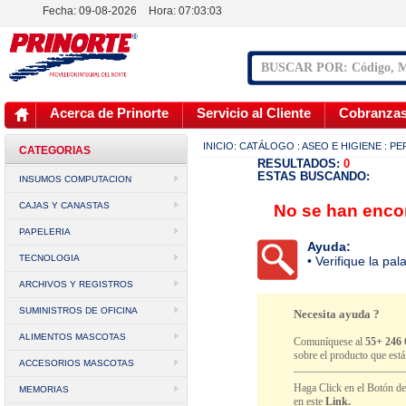
Fecha: 09-08-2026
Hora:
07:03:03
Acerca de Prinorte
Servicio al Cliente
Cobranza
INICIO:
CATÁLOGO
: ASEO E HIGIENE
: P
CATEGORIAS
RESULTADOS:
0
ESTAS BUSCANDO:
INSUMOS COMPUTACION
CAJAS Y CANASTAS
No se han encon
PAPELERIA
Ayuda:
TECNOLOGIA
• Verifique la pa
ARCHIVOS Y REGISTROS
SUMINISTROS DE OFICINA
Necesita ayuda ?
ALIMENTOS MASCOTAS
Comuníquese al
55+ 246 
sobre el producto que est
ACCESORIOS MASCOTAS
Haga Click en el Botón d
MEMORIAS
en este
Link.