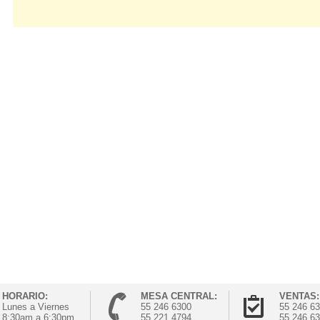
HORARIO:
MESA CENTRAL:
VENTAS:
Lunes a Viernes
55 246 6300
55 246 6
8:30am a 6:30pm
55 221 4794
55 246 6