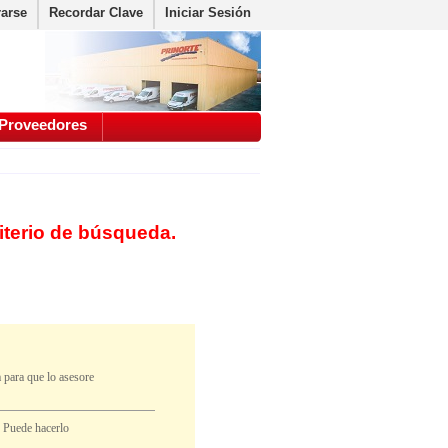
rarse
Recordar Clave
Iniciar Sesión
Proveedores
iterio de búsqueda.
 para que lo asesore
. Puede hacerlo