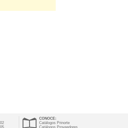
CONOCE:
302
Catálogos Prinorte
305
Catálogos Proveedores