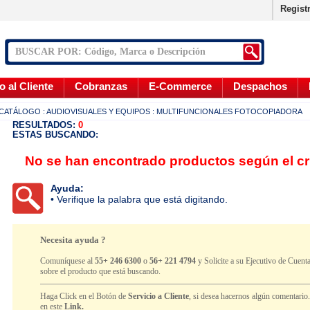
Regist
o al Cliente
Cobranzas
E-Commerce
Despachos
CATÁLOGO
: AUDIOVISUALES Y EQUIPOS
: MULTIFUNCIONALES FOTOCOPIADORA
RESULTADOS:
0
ESTAS BUSCANDO:
No se han encontrado productos según el cr
Ayuda:
• Verifique la palabra que está digitando.
Necesita ayuda ?
Comuníquese al
55+ 246 6300
o
56+ 221 4794
y Solicite a su Ejecutivo de Cuenta
sobre el producto que está buscando.
Haga Click en el Botón de
Servicio a Cliente
, si desea hacernos algún comentario
en este
Link.