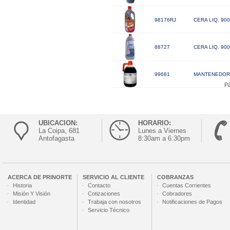
98176RJ
CERA LIQ. 90
88727
CERA LIQ. 90
99681
MANTENEDOR D
Pá
UBICACION:
HORARIO:
La Coipa, 681
Lunes a Viernes
Antofagasta
8:30am a 6:30pm
ACERCA DE
PRINORTE
SERVICIO AL CLIENTE
COBRANZAS
Historia
Contacto
Cuentas Corrientes
Misión Y Visión
Cotizaciones
Cobradores
Identidad
Trabaja con nosotros
Notificaciones de Pagos
Servicio Técnico