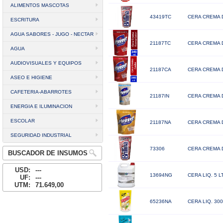
ALIMENTOS MASCOTAS
43419TC
CERA CREMA 
ESCRITURA
AGUA SABORES - JUGO - NECTAR
21187TC
CERA CREMA 
AGUA
AUDIOVISUALES Y EQUIPOS
21187CA
CERA CREMA 
ASEO E HIGIENE
CAFETERIA-ABARROTES
21187IN
CERA CREMA 
ENERGIA E ILUMINACION
ESCOLAR
21187NA
CERA CREMA 
SEGURIDAD INDUSTRIAL
73306
CERA CREMA 
BUSCADOR DE INSUMOS
USD:
---
13694NG
CERA LIQ. 5 
UF:
---
UTM:
71.649,00
65236NA
CERA LIQ. 30