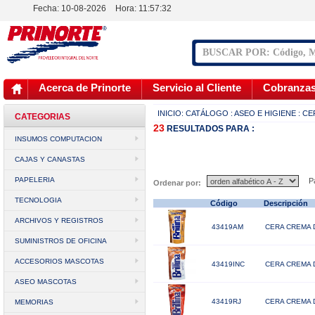
Fecha: 10-08-2026
Hora:
11:57:32
Acerca de Prinorte
Servicio al Cliente
Cobranza
INICIO:
CATÁLOGO
: ASEO E HIGIENE
: C
CATEGORIAS
23
RESULTADOS
PARA :
INSUMOS COMPUTACION
CAJAS Y CANASTAS
PAPELERIA
Pá
Ordenar por:
TECNOLOGIA
Código
Descripción
ARCHIVOS Y REGISTROS
43419AM
CERA CREMA 
SUMINISTROS DE OFICINA
ACCESORIOS MASCOTAS
43419INC
CERA CREMA 
ASEO MASCOTAS
43419RJ
CERA CREMA 
MEMORIAS