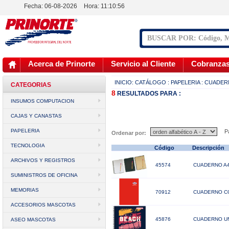
Fecha: 06-08-2026
Hora:
11:10:56
Acerca de Prinorte
Servicio al Cliente
Cobranza
INICIO:
CATÁLOGO
: PAPELERIA
: CUADE
CATEGORIAS
8
RESULTADOS
PARA :
INSUMOS COMPUTACION
CAJAS Y CANASTAS
PAPELERIA
Pá
Ordenar por:
TECNOLOGIA
Código
Descripción
ARCHIVOS Y REGISTROS
45574
CUADERNO A4
SUMINISTROS DE OFICINA
MEMORIAS
70912
CUADERNO CO
ACCESORIOS MASCOTAS
45876
CUADERNO UN
ASEO MASCOTAS