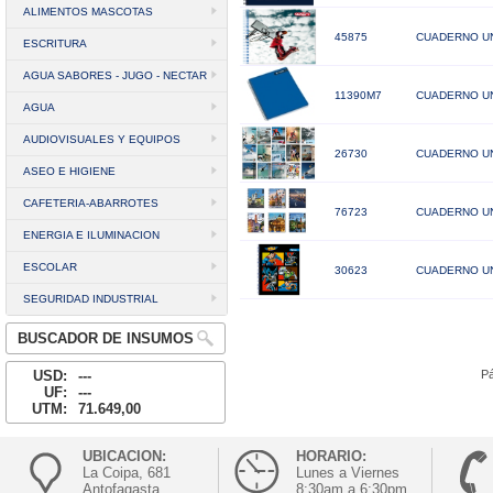
ALIMENTOS MASCOTAS
45875
CUADERNO UN
ESCRITURA
AGUA SABORES - JUGO - NECTAR
11390M7
CUADERNO UNI
AGUA
AUDIOVISUALES Y EQUIPOS
26730
CUADERNO UNI
ASEO E HIGIENE
CAFETERIA-ABARROTES
76723
CUADERNO UNI
ENERGIA E ILUMINACION
ESCOLAR
30623
CUADERNO UN
SEGURIDAD INDUSTRIAL
BUSCADOR DE INSUMOS
USD:
---
Pá
UF:
---
UTM:
71.649,00
UBICACION:
HORARIO:
La Coipa, 681
Lunes a Viernes
Antofagasta
8:30am a 6:30pm