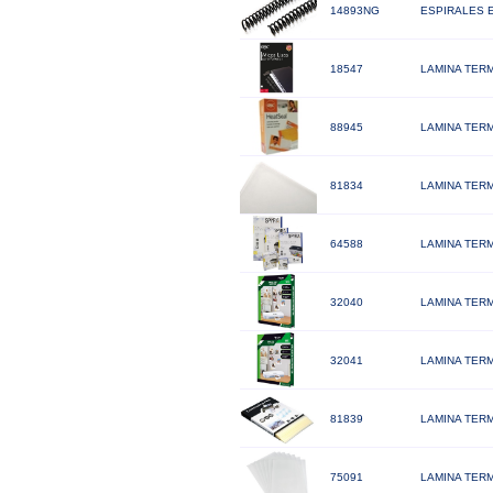
14893NG
ESPIRALES 
18547
LAMINA TERM
88945
LAMINA TERM
81834
LAMINA TERM
64588
LAMINA TERM
32040
LAMINA TERM
32041
LAMINA TERM
81839
LAMINA TERM
75091
LAMINA TERM