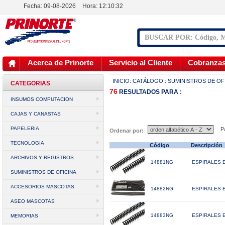
Fecha: 09-08-2026
Hora:
12:10:33
Acerca de Prinorte
Servicio al Cliente
Cobranza
INICIO:
CATÁLOGO
: SUMINISTROS DE OF
CATEGORIAS
76
RESULTADOS
PARA :
INSUMOS COMPUTACION
CAJAS Y CANASTAS
PAPELERIA
Pá
Ordenar por:
TECNOLOGIA
Código
Descripció
ARCHIVOS Y REGISTROS
14881NG
ESPIRALES 
SUMINISTROS DE OFICINA
ACCESORIOS MASCOTAS
14882NG
ESPIRALES 
ASEO MASCOTAS
14883NG
ESPIRALES 
MEMORIAS