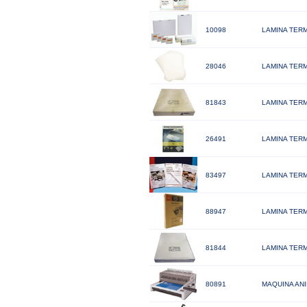
10098
LAMINA TERM
28046
LAMINA TERM
81843
LAMINA TERM
26491
LAMINA TERM
83497
LAMINA TERM
88947
LAMINA TERM
81844
LAMINA TERM
80891
MAQUINA ANI