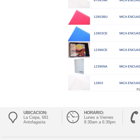
87645NA
MICA ENCUAD
12803BU
MICA ENCUA
12803CE
MICA ENCUAD
12396CE
MICA ENCUAD
12396NA
MICA ENCUAD
12803
MICA ENCUA
Pá
UBICACION:
HORARIO:
La Coipa, 681
Lunes a Viernes
Antofagasta
8:30am a 6:30pm