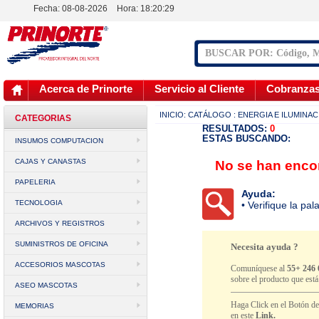
Fecha: 08-08-2026
Hora:
18:20:29
Acerca de Prinorte
Servicio al Cliente
Cobranza
INICIO:
CATÁLOGO
: ENERGIA E ILUMINA
CATEGORIAS
RESULTADOS:
0
ESTAS BUSCANDO:
INSUMOS COMPUTACION
CAJAS Y CANASTAS
No se han encon
PAPELERIA
Ayuda:
TECNOLOGIA
• Verifique la pa
ARCHIVOS Y REGISTROS
SUMINISTROS DE OFICINA
Necesita ayuda ?
ACCESORIOS MASCOTAS
Comuníquese al
55+ 246 
sobre el producto que est
ASEO MASCOTAS
Haga Click en el Botón d
MEMORIAS
en este
Link.