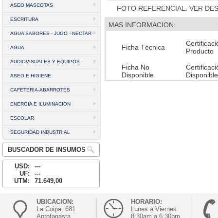
ASEO MASCOTAS
FOTO REFERENCIAL. VER DE
ESCRITURA
MAS INFORMACION:
AGUA SABORES - JUGO - NECTAR
Certificac
Ficha Técnica
AGUA
Producto
AUDIOVISUALES Y EQUIPOS
Ficha No
Certificac
Disponible
Disponible
ASEO E HIGIENE
CAFETERIA-ABARROTES
ENERGIA E ILUMINACION
ESCOLAR
SEGURIDAD INDUSTRIAL
BUSCADOR DE INSUMOS
USD:
---
UF:
---
UTM:
71.649,00
UBICACION:
HORARIO:
La Coipa, 681
Lunes a Viernes
Antofagasta
8:30am a 6:30pm