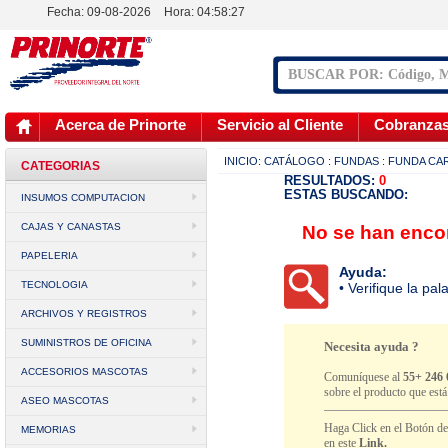
Fecha: 09-08-2026
Hora:
04:58:27
Acerca de Prinorte
Servicio al Cliente
Cobranza
INICIO:
CATÁLOGO
: FUNDAS
: FUNDA CA
CATEGORIAS
RESULTADOS:
0
ESTAS BUSCANDO:
INSUMOS COMPUTACION
CAJAS Y CANASTAS
No se han encon
PAPELERIA
Ayuda:
TECNOLOGIA
• Verifique la pa
ARCHIVOS Y REGISTROS
SUMINISTROS DE OFICINA
Necesita ayuda ?
ACCESORIOS MASCOTAS
Comuníquese al
55+ 246 
sobre el producto que est
ASEO MASCOTAS
Haga Click en el Botón d
MEMORIAS
en este
Link.