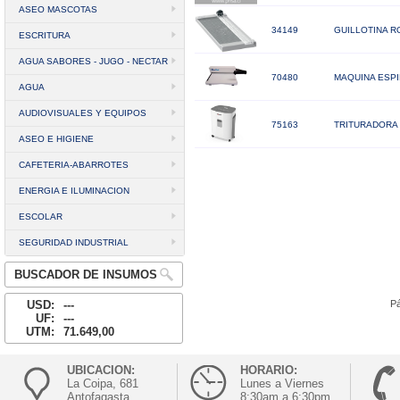
ASEO MASCOTAS
34149
GUILLOTINA RO
ESCRITURA
AGUA SABORES - JUGO - NECTAR
70480
MAQUINA ESPI
AGUA
AUDIOVISUALES Y EQUIPOS
75163
TRITURADORA 
ASEO E HIGIENE
CAFETERIA-ABARROTES
ENERGIA E ILUMINACION
ESCOLAR
SEGURIDAD INDUSTRIAL
BUSCADOR DE INSUMOS
USD:
---
Pá
UF:
---
UTM:
71.649,00
UBICACION:
HORARIO:
La Coipa, 681
Lunes a Viernes
Antofagasta
8:30am a 6:30pm