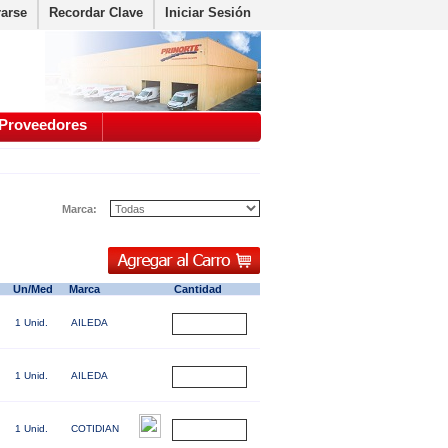
rarse
Recordar Clave
Iniciar Sesión
Proveedores
Marca:
Un/Med
Marca
Cantidad
1 Unid.
AILEDA
1 Unid.
AILEDA
1 Unid.
COTIDIAN