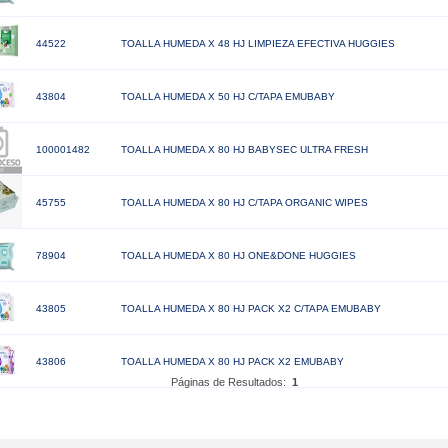
44522
TOALLA HUMEDA X 48 HJ LIMPIEZA EFECTIVA HUGGIES
43804
TOALLA HUMEDA X 50 HJ C/TAPA EMUBABY
100001482
TOALLA HUMEDA X 80 HJ BABYSEC ULTRA FRESH
45755
TOALLA HUMEDA X 80 HJ C/TAPA ORGANIC WIPES
78904
TOALLA HUMEDA X 80 HJ ONE&DONE HUGGIES
43805
TOALLA HUMEDA X 80 HJ PACK X2 C/TAPA EMUBABY
43806
TOALLA HUMEDA X 80 HJ PACK X2 EMUBABY
Páginas de Resultados:
1