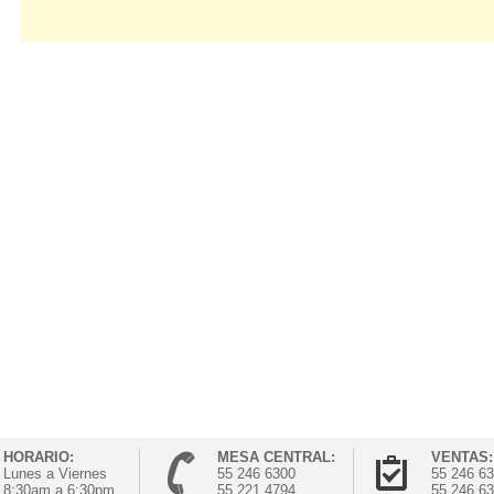
HORARIO:
MESA CENTRAL:
VENTAS:
Lunes a Viernes
55 246 6300
55 246 6
8:30am a 6:30pm
55 221 4794
55 246 6