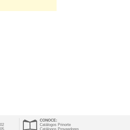
CONOCE:
302
Catálogos Prinorte
305
Catálogos Proveedores