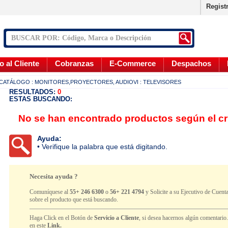
Regist
o al Cliente
Cobranzas
E-Commerce
Despachos
CATÁLOGO
: MONITORES,PROYECTORES, AUDIOVI
: TELEVISORES
RESULTADOS:
0
ESTAS BUSCANDO:
No se han encontrado productos según el cr
Ayuda:
• Verifique la palabra que está digitando.
Necesita ayuda ?
Comuníquese al
55+ 246 6300
o
56+ 221 4794
y Solicite a su Ejecutivo de Cuenta
sobre el producto que está buscando.
Haga Click en el Botón de
Servicio a Cliente
, si desea hacernos algún comentario
en este
Link.