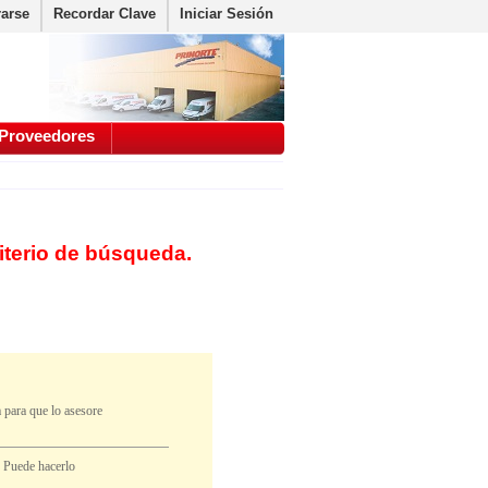
rarse
Recordar Clave
Iniciar Sesión
Proveedores
iterio de búsqueda.
 para que lo asesore
. Puede hacerlo