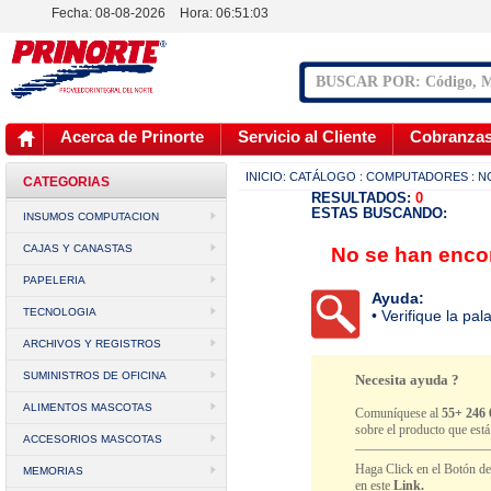
Fecha: 08-08-2026
Hora:
06:51:03
Acerca de Prinorte
Servicio al Cliente
Cobranza
INICIO:
CATÁLOGO
: COMPUTADORES
: 
CATEGORIAS
RESULTADOS:
0
ESTAS BUSCANDO:
INSUMOS COMPUTACION
CAJAS Y CANASTAS
No se han encon
PAPELERIA
Ayuda:
TECNOLOGIA
• Verifique la pa
ARCHIVOS Y REGISTROS
SUMINISTROS DE OFICINA
Necesita ayuda ?
ALIMENTOS MASCOTAS
Comuníquese al
55+ 246 
sobre el producto que est
ACCESORIOS MASCOTAS
Haga Click en el Botón d
MEMORIAS
en este
Link.