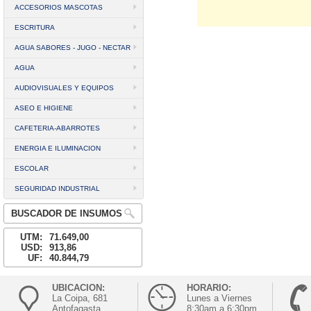
ACCESORIOS MASCOTAS
ESCRITURA
AGUA SABORES - JUGO - NECTAR
AGUA
AUDIOVISUALES Y EQUIPOS
ASEO E HIGIENE
CAFETERIA-ABARROTES
ENERGIA E ILUMINACION
ESCOLAR
SEGURIDAD INDUSTRIAL
BUSCADOR DE INSUMOS
UTM:
71.649,00
USD:
913,86
UF:
40.844,79
UBICACION:
HORARIO:
La Coipa, 681
Lunes a Viernes
Antofagasta
8:30am a 6:30pm