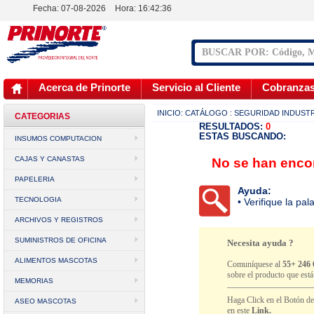
Fecha: 07-08-2026
Hora:
16:42:36
Acerca de Prinorte
Servicio al Cliente
Cobranza
INICIO:
CATÁLOGO
: SEGURIDAD INDUST
CATEGORIAS
RESULTADOS:
0
ESTAS BUSCANDO:
INSUMOS COMPUTACION
CAJAS Y CANASTAS
No se han encon
PAPELERIA
Ayuda:
TECNOLOGIA
• Verifique la pa
ARCHIVOS Y REGISTROS
SUMINISTROS DE OFICINA
Necesita ayuda ?
ALIMENTOS MASCOTAS
Comuníquese al
55+ 246 
sobre el producto que est
MEMORIAS
Haga Click en el Botón d
ASEO MASCOTAS
en este
Link.