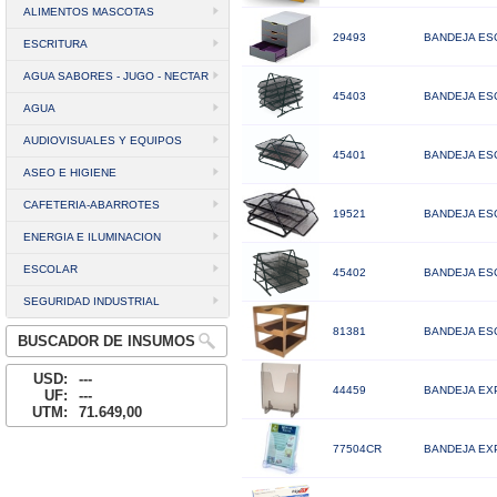
ALIMENTOS MASCOTAS
29493
BANDEJA ESC
ESCRITURA
AGUA SABORES - JUGO - NECTAR
45403
BANDEJA ESC
AGUA
AUDIOVISUALES Y EQUIPOS
45401
BANDEJA ES
ASEO E HIGIENE
CAFETERIA-ABARROTES
19521
BANDEJA ES
ENERGIA E ILUMINACION
ESCOLAR
45402
BANDEJA ESC
SEGURIDAD INDUSTRIAL
81381
BANDEJA ES
BUSCADOR DE INSUMOS
USD:
---
44459
BANDEJA EX
UF:
---
UTM:
71.649,00
77504CR
BANDEJA EX