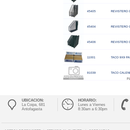
45405
REVISTERO 
45404
REVISTERO O
45406
REVISTERO O
11001
TACO 9X9 P
91039
TACO CALEN
Pá
UBICACION:
HORARIO:
La Coipa, 681
Lunes a Viernes
Antofagasta
8:30am a 6:30pm