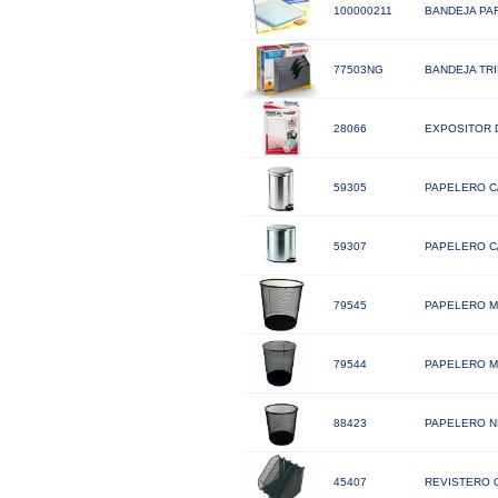
100000211
BANDEJA PA
77503NG
BANDEJA TR
28066
EXPOSITOR D
59305
PAPELERO C
59307
PAPELERO C
79545
PAPELERO M
79544
PAPELERO M
88423
PAPELERO N
45407
REVISTERO 