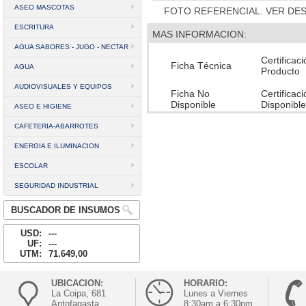
ASEO MASCOTAS
FOTO REFERENCIAL. VER DE
ESCRITURA
MAS INFORMACION:
AGUA SABORES - JUGO - NECTAR
Certificac
Ficha Técnica
AGUA
Producto
AUDIOVISUALES Y EQUIPOS
Ficha No
Certificac
Disponible
Disponible
ASEO E HIGIENE
CAFETERIA-ABARROTES
ENERGIA E ILUMINACION
ESCOLAR
SEGURIDAD INDUSTRIAL
BUSCADOR DE INSUMOS
USD:
---
UF:
---
UTM:
71.649,00
UBICACION:
HORARIO:
La Coipa, 681
Lunes a Viernes
Antofagasta
8:30am a 6:30pm