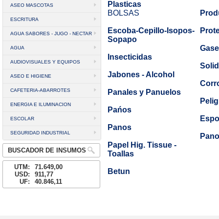
Plasticas
ASEO MASCOTAS
BOLSAS
Prod
ESCRITURA
Escoba-Cepillo-Isopos-
Prot
AGUA SABORES - JUGO - NECTAR
Sopapo
Gase
AGUA
Insecticidas
AUDIOVISUALES Y EQUIPOS
Soli
Jabones - Alcohol
ASEO E HIGIENE
Corr
CAFETERIA-ABARROTES
Panales y Panuelos
Peli
ENERGIA E ILUMINACION
Pańos
Espo
ESCOLAR
Panos
SEGURIDAD INDUSTRIAL
Pano
Papel Hig. Tissue -
BUSCADOR DE INSUMOS
Toallas
UTM:
71.649,00
Betun
USD:
911,77
UF:
40.846,11