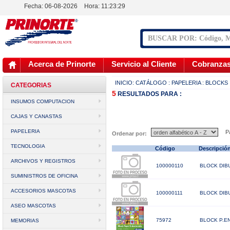
Fecha: 06-08-2026
Hora:
11:23:29
Acerca de Prinorte
Servicio al Cliente
Cobranza
INICIO:
CATÁLOGO
: PAPELERIA
: BLOCKS
CATEGORIAS
5
RESULTADOS
PARA :
INSUMOS COMPUTACION
CAJAS Y CANASTAS
PAPELERIA
Pá
Ordenar por:
TECNOLOGIA
Código
Descripci
ARCHIVOS Y REGISTROS
100000110
BLOCK DIBU
SUMINISTROS DE OFICINA
ACCESORIOS MASCOTAS
100000111
BLOCK DIBU
ASEO MASCOTAS
75972
BLOCK P.EN
MEMORIAS