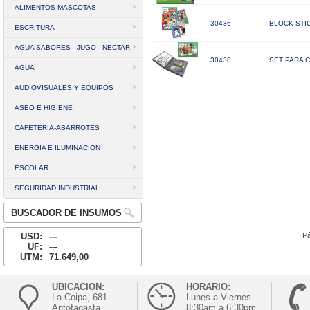
ALIMENTOS MASCOTAS
30436
BLOCK STI
ESCRITURA
AGUA SABORES - JUGO - NECTAR
30438
SET PARA 
AGUA
AUDIOVISUALES Y EQUIPOS
ASEO E HIGIENE
CAFETERIA-ABARROTES
ENERGIA E ILUMINACION
ESCOLAR
SEGURIDAD INDUSTRIAL
BUSCADOR DE INSUMOS
USD:
---
Pá
UF:
---
UTM:
71.649,00
UBICACION:
HORARIO:
La Coipa, 681
Lunes a Viernes
Antofagasta
8:30am a 6:30pm