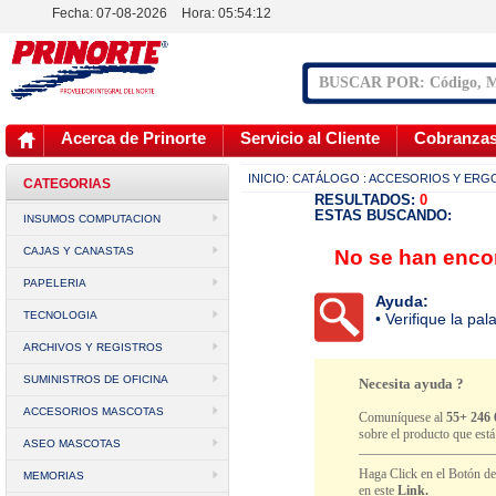
Fecha: 07-08-2026
Hora:
05:54:12
Acerca de Prinorte
Servicio al Cliente
Cobranza
INICIO:
CATÁLOGO
: ACCESORIOS Y ER
CATEGORIAS
RESULTADOS:
0
ESTAS BUSCANDO:
INSUMOS COMPUTACION
CAJAS Y CANASTAS
No se han encon
PAPELERIA
Ayuda:
TECNOLOGIA
• Verifique la pa
ARCHIVOS Y REGISTROS
SUMINISTROS DE OFICINA
Necesita ayuda ?
ACCESORIOS MASCOTAS
Comuníquese al
55+ 246 
sobre el producto que est
ASEO MASCOTAS
Haga Click en el Botón d
MEMORIAS
en este
Link.