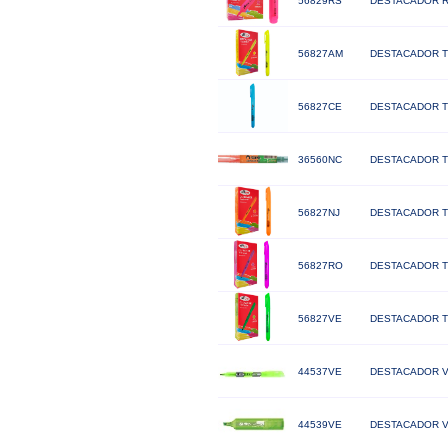
56829RS
DESTACADOR 
56827AM
DESTACADOR T
56827CE
DESTACADOR T
36560NC
DESTACADOR T
56827NJ
DESTACADOR T
56827RO
DESTACADOR T
56827VE
DESTACADOR T
44537VE
DESTACADOR V
44539VE
DESTACADOR V