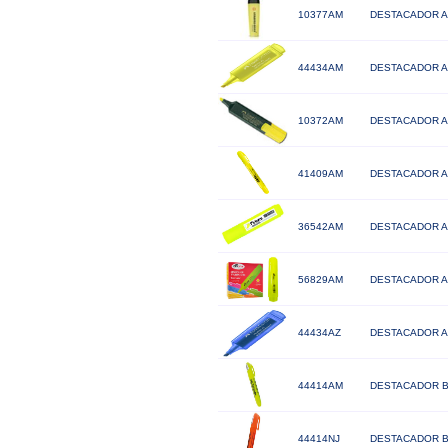
10377AM
DESTACADOR A
44434AM
DESTACADOR A
10372AM
DESTACADOR A
41409AM
DESTACADOR A
36542AM
DESTACADOR A
56829AM
DESTACADOR A
44434AZ
DESTACADOR A
44414AM
DESTACADOR BO
44414NJ
DESTACADOR BO