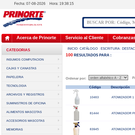
Fecha: 07-08-2026
Hora:
19:38:16
Acerca de Prinorte
Servicio al Cliente
Cobranza
INICIO:
CATÁLOGO
: ESCRITURA
: DESTA
CATEGORIAS
100
RESULTADOS
PARA :
INSUMOS COMPUTACION
CAJAS Y CANASTAS
PAPELERIA
Pá
Ordenar por:
TECNOLOGIA
Código
Descripción
ARCHIVOS Y REGISTROS
10463
ATOMIZADOR 1 
SUMINISTROS DE OFICINA
ALIMENTOS MASCOTAS
81444
ATOMIZADOR P
ACCESORIOS MASCOTAS
83945
ATOMIZADOR PL
MEMORIAS