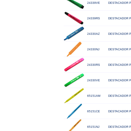
24339VE
DESTACADOR P
24339RS
DESTACADOR P
24330AZ
DESTACADOR P
24330NJ
DESTACADOR P
24330RS
DESTACADOR 
24330VE
DESTACADOR P
65151AM
DESTACADOR PE
65151CE
DESTACADOR P
65151NJ
DESTACADOR P