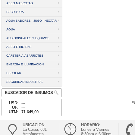
ASEO MASCOTAS
ESCRITURA
AGUA SABORES - JUGO - NECTAR
AGUA
AUDIOVISUALES Y EQUIPOS
ASEO E HIGIENE
CAFETERIA-ABARROTES
ENERGIA E ILUMINACION
ESCOLAR
SEGURIDAD INDUSTRIAL
BUSCADOR DE INSUMOS
USD:
---
Pá
UF:
---
UTM:
71.649,00
UBICACION:
HORARIO:
La Coipa, 681
Lunes a Viernes
Antofagasta
8:30am a 6:30pm