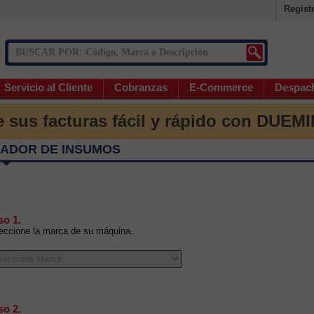
Regist
Servicio al Cliente
Cobranzas
E-Commerce
Despac
 sus facturas fácil y rápido con DUEM
ADOR DE INSUMOS
so 1.
eccione la marca de su máquina.
so 2.