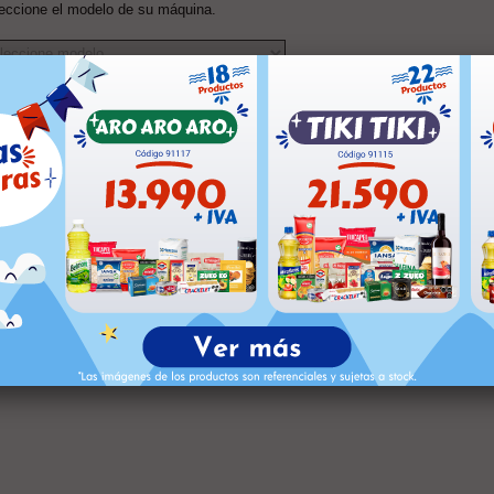
eccione el modelo de su máquina.
tiene alguna duda sobre el insumo que utiliza su máquina puede contactar a su Eje
bién puede revisar el Cátalogo fisico de
PRINORTE S.A.
de la página
39
a la
56.
MBIO DE PRODUCTOS
omento de recibir el pedido, debe revisarlo completamente. Si encuentra alguna in
 de despacho o factura. Para los
Insumos Computacionales
, cerciórese que sean
 la caja original.
Prinorte S.A.
hará los cambios pertinentes, siempre y cuando se 
anezcan intactos y sin abrir.