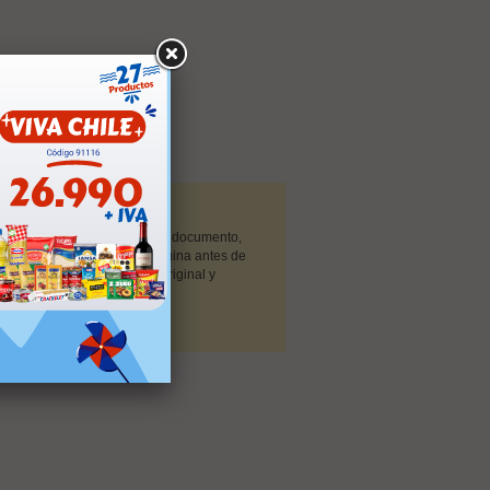
cutivo de Cuenta ó
consistencia, regístrela en el documento,
 los compatibles con su máquina antes de
encuentren en su empaque original y