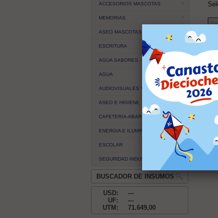
Sel
ACCESORIOS MASCOTAS
MEMORIAS
ASEO MASCOTAS
ESCRITURA
Si 
AGUA SABORES - JUGO - NECTAR
tam
AGUA
AUDIOVISUALES Y EQUIPOS
CA
ASEO E HIGIENE
Al m
guía
CAFETERIA-ABARROTES
abrir
perm
ENERGIA E ILUMINACION
ESCOLAR
SEGURIDAD INDUSTRIAL
BUSCADOR DE INSUMOS
USD:
---
UF:
---
UTM:
71.649,00