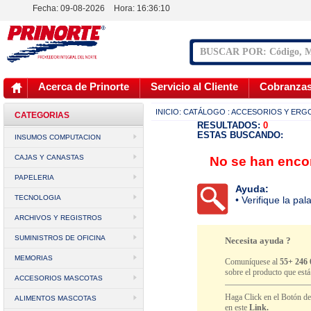
Fecha: 09-08-2026
Hora:
16:36:10
Acerca de Prinorte
Servicio al Cliente
Cobranza
INICIO:
CATÁLOGO
: ACCESORIOS Y ER
CATEGORIAS
RESULTADOS:
0
ESTAS BUSCANDO:
INSUMOS COMPUTACION
CAJAS Y CANASTAS
No se han encon
PAPELERIA
Ayuda:
TECNOLOGIA
• Verifique la pa
ARCHIVOS Y REGISTROS
SUMINISTROS DE OFICINA
Necesita ayuda ?
MEMORIAS
Comuníquese al
55+ 246 
sobre el producto que est
ACCESORIOS MASCOTAS
Haga Click en el Botón d
ALIMENTOS MASCOTAS
en este
Link.