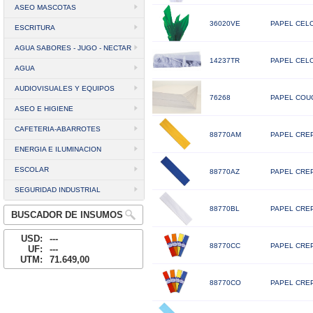
ASEO MASCOTAS
36020VE
PAPEL CELO
ESCRITURA
AGUA SABORES - JUGO - NECTAR
14237TR
PAPEL CELO
AGUA
AUDIOVISUALES Y EQUIPOS
76268
PAPEL COUC
ASEO E HIGIENE
CAFETERIA-ABARROTES
88770AM
PAPEL CREP
ENERGIA E ILUMINACION
ESCOLAR
88770AZ
PAPEL CREP
SEGURIDAD INDUSTRIAL
88770BL
PAPEL CREP
BUSCADOR DE INSUMOS
USD:
---
88770CC
PAPEL CREP
UF:
---
UTM:
71.649,00
88770CO
PAPEL CREP