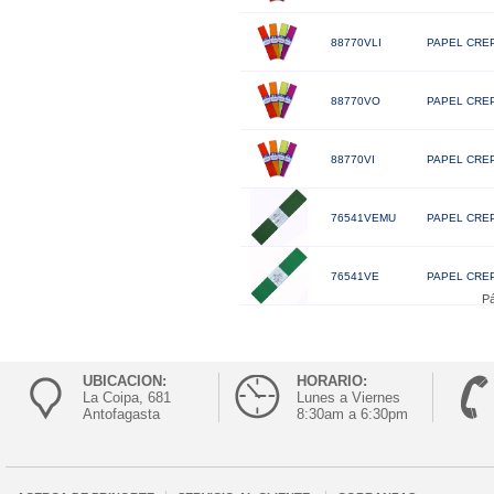
88770VLI
PAPEL CREP
88770VO
PAPEL CREP
88770VI
PAPEL CREP
76541VEMU
PAPEL CREP
76541VE
PAPEL CREP
Pá
UBICACION:
HORARIO:
La Coipa, 681
Lunes a Viernes
Antofagasta
8:30am a 6:30pm