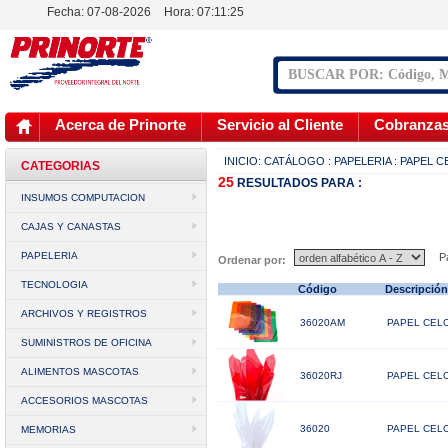
Fecha: 07-08-2026
Hora:
07:11:25
Acerca de Prinorte
Servicio al Cliente
Cobranza
INICIO:
CATÁLOGO
: PAPELERIA
: PAPEL 
CATEGORIAS
25
RESULTADOS
PARA :
INSUMOS COMPUTACION
CAJAS Y CANASTAS
PAPELERIA
Pá
Ordenar por:
TECNOLOGIA
Código
Descripció
ARCHIVOS Y REGISTROS
36020AM
PAPEL CELO
SUMINISTROS DE OFICINA
ALIMENTOS MASCOTAS
36020RJ
PAPEL CELO
ACCESORIOS MASCOTAS
36020
PAPEL CELO
MEMORIAS