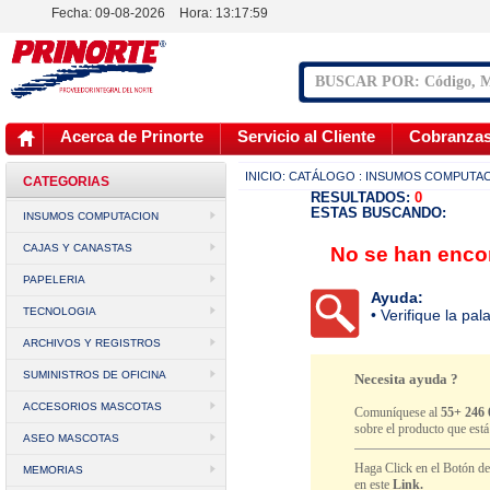
Fecha: 09-08-2026
Hora:
13:17:59
Acerca de Prinorte
Servicio al Cliente
Cobranza
INICIO:
CATÁLOGO
: INSUMOS COMPUTA
CATEGORIAS
RESULTADOS:
0
ESTAS BUSCANDO:
INSUMOS COMPUTACION
CAJAS Y CANASTAS
No se han encon
PAPELERIA
Ayuda:
TECNOLOGIA
• Verifique la pa
ARCHIVOS Y REGISTROS
SUMINISTROS DE OFICINA
Necesita ayuda ?
ACCESORIOS MASCOTAS
Comuníquese al
55+ 246 
sobre el producto que est
ASEO MASCOTAS
Haga Click en el Botón d
MEMORIAS
en este
Link.