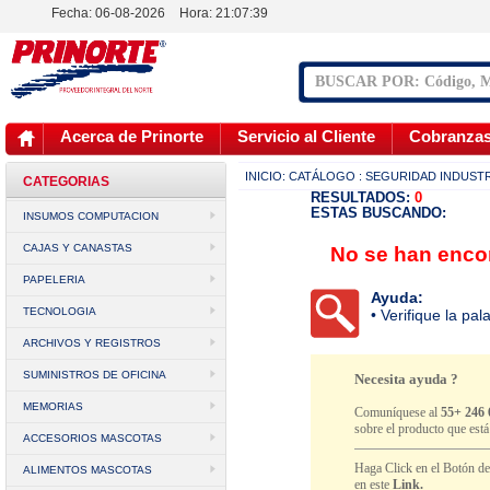
Fecha: 06-08-2026
Hora:
21:07:39
Acerca de Prinorte
Servicio al Cliente
Cobranza
INICIO:
CATÁLOGO
: SEGURIDAD INDUST
CATEGORIAS
RESULTADOS:
0
ESTAS BUSCANDO:
INSUMOS COMPUTACION
CAJAS Y CANASTAS
No se han encon
PAPELERIA
Ayuda:
TECNOLOGIA
• Verifique la pa
ARCHIVOS Y REGISTROS
SUMINISTROS DE OFICINA
Necesita ayuda ?
MEMORIAS
Comuníquese al
55+ 246 
sobre el producto que est
ACCESORIOS MASCOTAS
Haga Click en el Botón d
ALIMENTOS MASCOTAS
en este
Link.