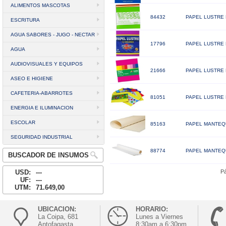
ALIMENTOS MASCOTAS
84432
PAPEL LUSTRE 
ESCRITURA
AGUA SABORES - JUGO - NECTAR
17796
PAPEL LUSTRE 
AGUA
AUDIOVISUALES Y EQUIPOS
21666
PAPEL LUSTRE 
ASEO E HIGIENE
CAFETERIA-ABARROTES
81051
PAPEL LUSTRE F
ENERGIA E ILUMINACION
ESCOLAR
85163
PAPEL MANTEQU
SEGURIDAD INDUSTRIAL
88774
PAPEL MANTEQU
BUSCADOR DE INSUMOS
USD:
---
Pá
UF:
---
UTM:
71.649,00
UBICACION:
HORARIO:
La Coipa, 681
Lunes a Viernes
Antofagasta
8:30am a 6:30pm